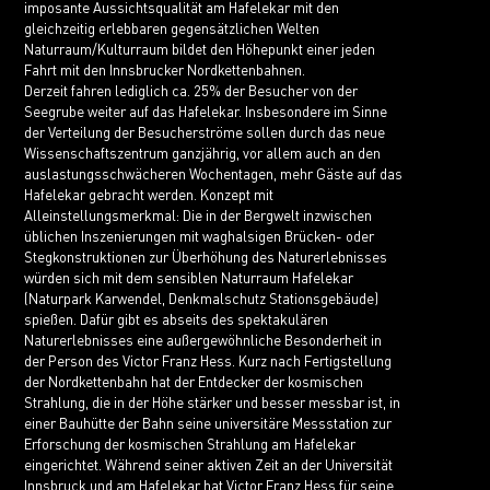
imposante Aussichtsqualität am Hafelekar mit den
gleichzeitig erlebbaren gegensätzlichen Welten
Naturraum/Kulturraum bildet den Höhepunkt einer jeden
Fahrt mit den Innsbrucker Nordkettenbahnen.
Derzeit fahren lediglich ca. 25% der Besucher von der
Seegrube weiter auf das Hafelekar. Insbesondere im Sinne
der Verteilung der Besucherströme sollen durch das neue
Wissenschaftszentrum ganzjährig, vor allem auch an den
auslastungsschwächeren Wochentagen, mehr Gäste auf das
Hafelekar gebracht werden. Konzept mit
Alleinstellungsmerkmal: Die in der Bergwelt inzwischen
üblichen Inszenierungen mit waghalsigen Brücken- oder
Stegkonstruktionen zur Überhöhung des Naturerlebnisses
würden sich mit dem sensiblen Naturraum Hafelekar
(Naturpark Karwendel, Denkmalschutz Stationsgebäude)
spießen. Dafür gibt es abseits des spektakulären
Naturerlebnisses eine außergewöhnliche Besonderheit in
der Person des Victor Franz Hess. Kurz nach Fertigstellung
der Nordkettenbahn hat der Entdecker der kosmischen
Strahlung, die in der Höhe stärker und besser messbar ist, in
einer Bauhütte der Bahn seine universitäre Messstation zur
Erforschung der kosmischen Strahlung am Hafelekar
eingerichtet. Während seiner aktiven Zeit an der Universität
Innsbruck und am Hafelekar hat Victor Franz Hess für seine